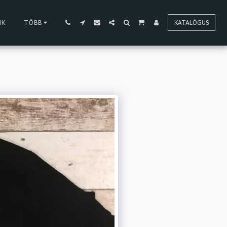
NK
TÖBB
KATALÓGUS